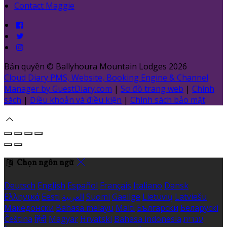
Contact Maggie
Bản quyền
©
Ballyhoura Mountain Lodges 2026
Cloud Diary PMS, Website, Booking Engine & Channel
Manager by GuestDiary.com
|
Sơ đồ trang web
|
Chính
sách
|
Điều khoản và điều kiện
|
Chính sách bảo mật
Chọn ngôn ngữ
Deutsch
English
Español
Français
Italiano
Dansk
Ελληνικά
Eesti
العربية
Suomi
Gaeilge
Lietuvių
Latviešu
Македонски
Bahasa melayu
Malti
Български
Беларускі
Čeština
हिंदी
Magyar
Hrvatski
Bahasa indonesia
עברית