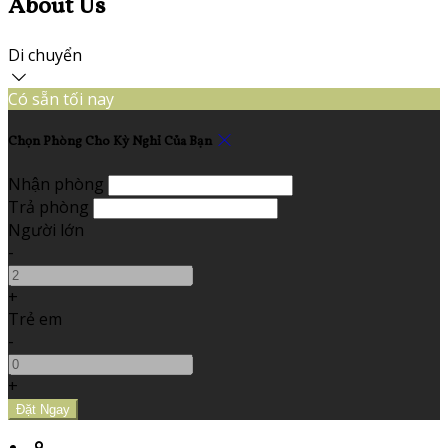
About Us
Di chuyển
Có sẵn tối nay
Chọn Phòng Cho Kỳ Nghỉ Của Bạn
Nhận phòng
Trả phòng
Người lớn
-
+
Trẻ em
-
+