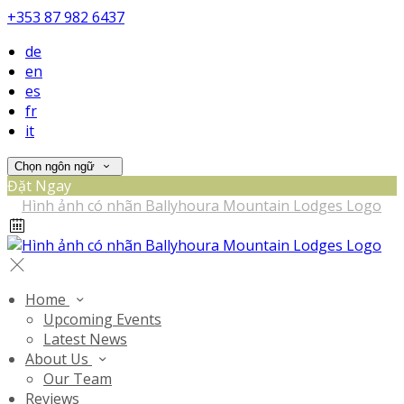
+353 87 982 6437
de
en
es
fr
it
Chọn ngôn ngữ
Đặt Ngay
Home
Upcoming Events
Latest News
About Us
Our Team
Reviews