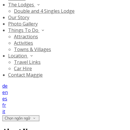
The Lodges
Double and 4 Singles Lodge
Our Story
Photo Gallery
Things To Do
Attractions
Activities
Towns & Villages
Location
Travel Links
Car Hire
Contact Maggie
de
en
es
fr
it
Chọn ngôn ngữ