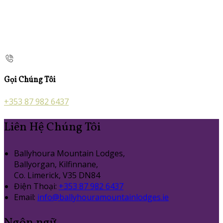
Gọi Chúng Tôi
+353 87 982 6437
Liên Hệ Chúng Tôi
Ballyhoura Mountain Lodges,
Ballyorgan, Kilfinnane,
Co. Limerick, V35 DN84
Điện Thoại
:
+353 87 982 6437
Email:
info@ballyhouramountainlodges.ie