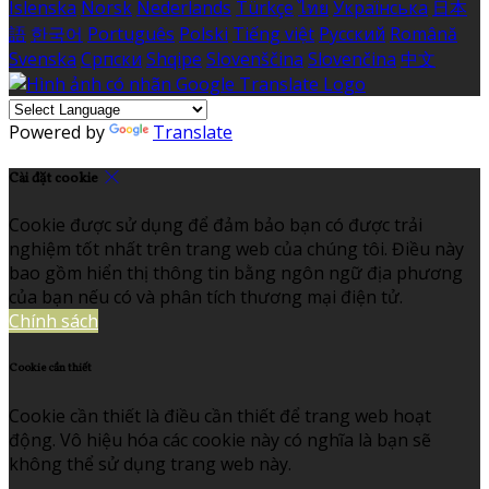
Íslenska
Norsk
Nederlands
Türkçe
ไทย
Українська
日本
語
한국어
Português
Polski
Tiếng việt
Русский
Română
Svenska
Српски
Shqipe
Slovenščina
Slovenčina
中文
Powered by
Translate
Cài đặt cookie
Cookie được sử dụng để đảm bảo bạn có được trải
nghiệm tốt nhất trên trang web của chúng tôi. Điều này
bao gồm hiển thị thông tin bằng ngôn ngữ địa phương
của bạn nếu có và phân tích thương mại điện tử.
Chính sách
Cookie cần thiết
Cookie cần thiết là điều cần thiết để trang web hoạt
động. Vô hiệu hóa các cookie này có nghĩa là bạn sẽ
không thể sử dụng trang web này.