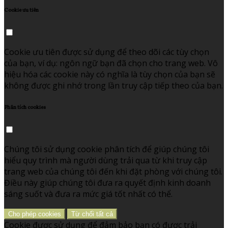
Cookie ưu tiên
Cookie ưu tiên được sử dụng để theo dõi các tùy chọn
của bạn, ví dụ: ngôn ngữ bạn đã chọn cho trang web. Vô
hiệu hóa các cookie này có nghĩa là tùy chọn của bạn sẽ
không được ghi nhớ trong lần truy cập tiếp theo của bạn.
Phân tích cookies
Chúng tôi sử dụng cookie phân tích để giúp chúng tôi
hiểu quy trình mà người dùng trải qua từ khi truy cập
trang web của chúng tôi đến khi đặt phòng với chúng tôi.
Điều này giúp chúng tôi đưa ra quyết định kinh doanh
sáng suốt và đưa ra mức giá tốt nhất có thể.
Cho phép cookies
Từ chối tất cả
Cookie được sử dụng để đảm bảo bạn có được trải